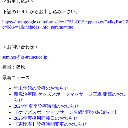
＜お申し込み＞
下記のＵＲＬからお申し込み下さい。
https://docs.google.com/forms/d/e/1FAIpQLScqqvezxyvFa4kyF
c=0&w=1&includes_info_params=true
＜お問い合わせ＞
seminer@ks-trainer.co.jp
担当：篠原
最新ニュース
年末年始の診療のお知らせ
新規治療院 ケッズスポーツマッサージ三鷹 開院のお知
らせ
2024年 夏季診療時間のお知らせ
【ケッズスポーツマッサージ名駅開院のお知らせ】
2025年度採用面接日のお知らせ
【恵比寿】診療時間変更のお知らせ