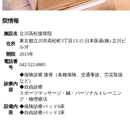
院情報
施設名
立川高松接骨院
東京都立川市高松町3丁目13-15 日本医薬(株) 立川ビ
住所
ル3F
開院
2015年
電話番
042-522-8885
号
◆保険診療 接骨（各種保険、交通事故、労災取扱
など）
診療内
◆自由診療
容
スポーツマッサージ・鍼・パーソナルトレーニン
グ・物理療法
設備内
◆保険診療:ベッド6床
容
◆自由診療:ベッド2床